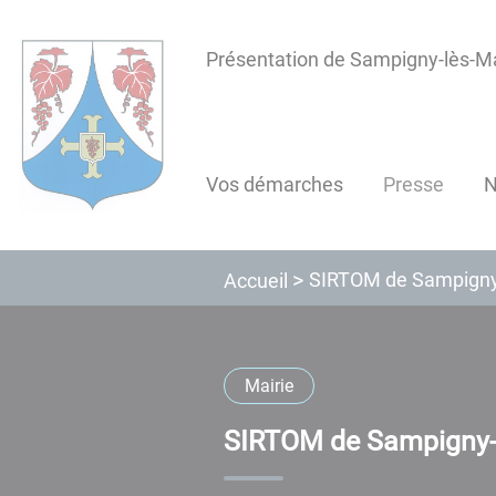
Lien
Lien
Lien
Lien
Panneau de gestion des cookies
d'accès
d'accès
d'accès
d'accès
Présentation de Sampigny-lès-
rapide
rapide
rapide
rapide
au
au
à
au
menu
contenu
la
pied
principal
recherche
de
Vos démarches
Presse
N
page
SIRTOM de Sampign
Accueil
Mairie
SIRTOM de Sampigny