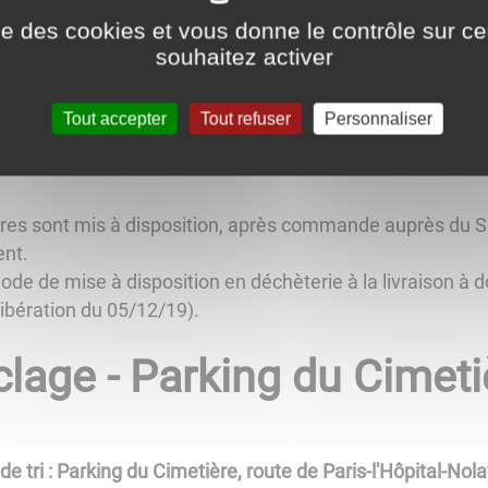
ise des cookies et vous donne le contrôle sur 
souhaitez activer
alendriers-de-collecte
Tout accepter
Tout refuser
Personnaliser
ecte sélective sont mis à disposition gratuitement dans l
es sont mis à disposition, après commande auprès du S
ent.
de mise à disposition en déchèterie à la livraison à domi
libération du 05/12/19).
clage - Parking du Cimeti
e tri : Parking du Cimetière, route de Paris-l'Hôpital-Nola