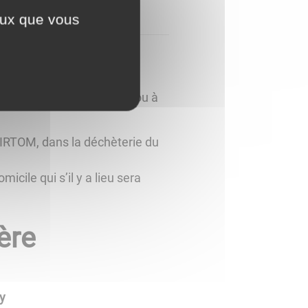
ceux que vous
es déchèteries, en mairie ou à
IRTOM, dans la déchèterie du
cile qui s’il y a lieu sera
ère
y