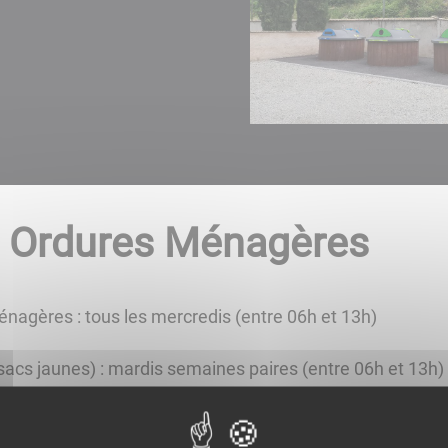
s Ordures Ménagères
énagères : tous les mercredis (entre 06h et 13h)
 (sacs jaunes) : mardis semaines paires (entre 06h et 13h)
ouvez suivre les levées de votre poubelle et télécharger
tre site internet via le lien suivant :