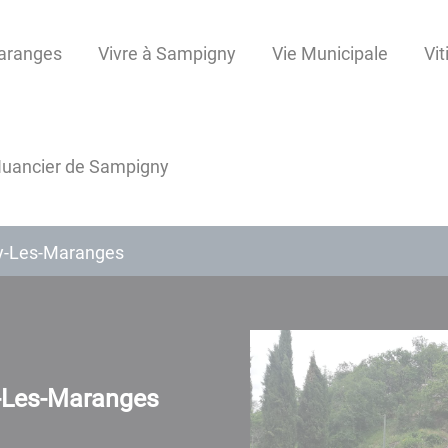
Maranges
Vivre à Sampigny
Vie Municipale
Vit
uancier de Sampigny
y-Les-Maranges
-Les-Maranges