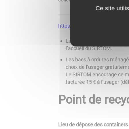
Ce site util
https://www.sirtom-chagny.fr/c
Les sacs jaunes pour la coll
l’accueil du SIRTOM.
Les bacs à ordures ménagèr
choix de l’usager gratuitem
Le SIRTOM encourage ce mode 
facturée 15 € à l’usager (dé
Point de recy
Lieu de dépose des containers d