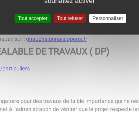
souhaitez activer
Tout accepter
Tout refuser
Personnaliser
iquez sur :
gnauchalonnais.operis.fr
ALABLE DE TRAVAUX ( DP)
r/particuliers
ligatoire pour des travaux de faible importance qui ne n
met à l’administration de vérifier que le projet respecte l