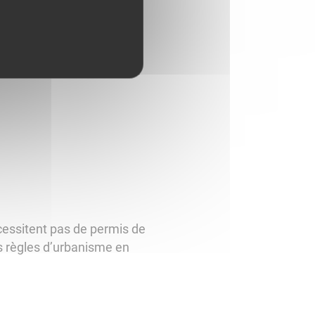
écessitent pas de permis de
es règles d’urbanisme en